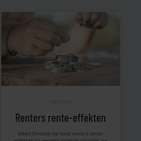
2021-03-24
Renters rente-effekten
Albert Einstein har kaldt renters rente-
effekten for verdens ottende vidunder, og