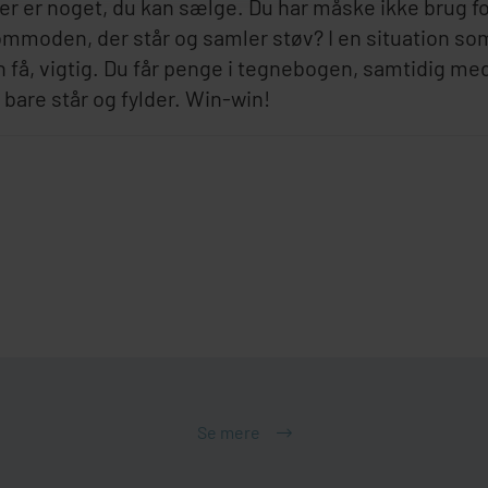
er er noget, du kan sælge. Du har måske ikke brug f
kommoden, der står og samler støv? I en situation s
n få, vigtig. Du får penge i tegnebogen, samtidig m
 bare står og fylder. Win-win!
Se mere