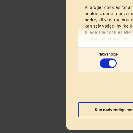
At være medlem 
Vi bruger cookies for at
skulle gå hen og
cookies, der er nødvend
bedre, vil vi gerne brug
hvis du endnu i
kan selv vælge, hvilke 
tidspunkt at bli
tillade alle cookies elle
Du kan læse mere i vore
Prøv at 
Samtykkevalg
Nødvendige
Lige nu er måske
længe har gået 
prioritere, hva
gang, inden du 
brug for tingen 
Sælg de t
Kun nødvendige co
Hvis din økonomi