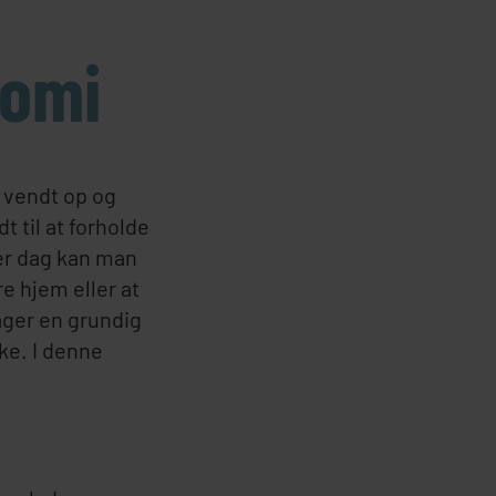
nomi
r vendt op og
t til at forholde
ver dag kan man
e hjem eller at
tager en grundig
ke. I denne