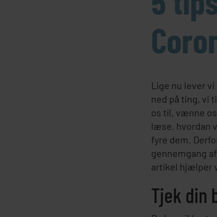
5 tip
Coron
Lige nu lever vi
ned på ting, vi t
os til, vænne o
læse, hvordan v
fyre dem. Derfor
gennemgang af s
artikel hjælper
Tjek din 