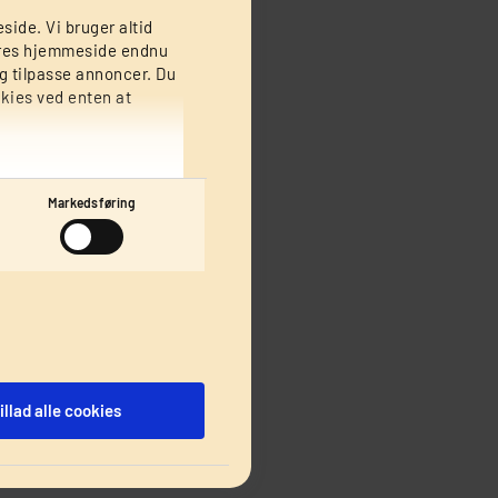
dig, hvis du
side. Vi bruger altid
sikre side, så
vores hjemmeside endnu
og tilpasse annoncer. Du
gtig godt
kies ved enten at
Markedsføring
e ting, som du
uligt at
dig om en ekstra
 virkelig har
illad alle cookies
tid, at du