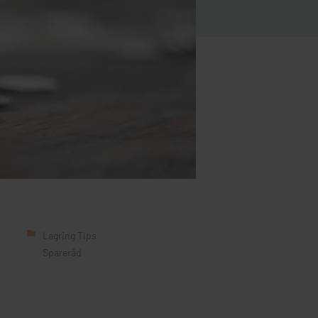
Lagring Tips
Spareråd