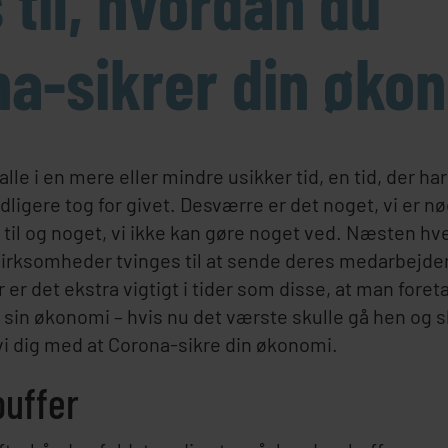
s til, hvordan du
a-sikrer din øko
 alle i en mere eller mindre usikker tid, en tid, der ha
idligere tog for givet. Desværre er det noget, vi er nød
s til og noget, vi ikke kan gøre noget ved. Næsten h
irksomheder tvinges til at sende deres medarbejder
 er det ekstra vigtigt i tider som disse, at man fore
in økonomi – hvis nu det værste skulle gå hen og s
 vi dig med at Corona-sikre din økonomi.
buffer