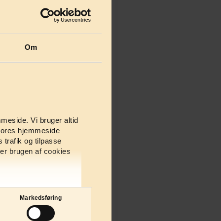
at gøre dette,
en, hvilket kan
.
Om
er
den der vare,
r råd til. I den
v, der
meside. Vi bruger altid
senere tidspunkt
e vores hjemmeside
 trafik og tilpasse
regel renter og
er brugen af cookies
kelt: Spar
Markedsføring