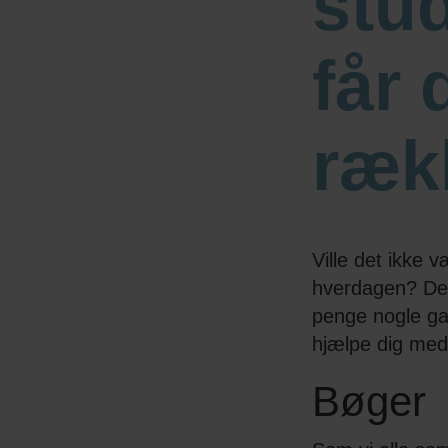
stu
får 
ræk
Ville det ikke 
hverdagen? Det 
penge nogle ga
hjælpe dig med 
Bøger