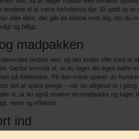
mmen ved, så er bøger måske ikke verdens sjoveste
n tendens til at være forholdsvis dyr. Et godt tip er
er eller dem, der går en klasse over dig, om du 
igt og billigt.
 og madpakken
uderendes bedste ven, og det ender ofte med at bl
n. Derfor foreslår vi, at du tager din egen kaffe 
 hen på biblioteket. På den måde sparer du hundred
os det at spare penge – når du alligevel er i gang
faler vi, at du også smører en madpakke og tager
ligt, nemt og effektivt.
rt ind
rbedste spare penge-aktivitet man kan gøre: købe 