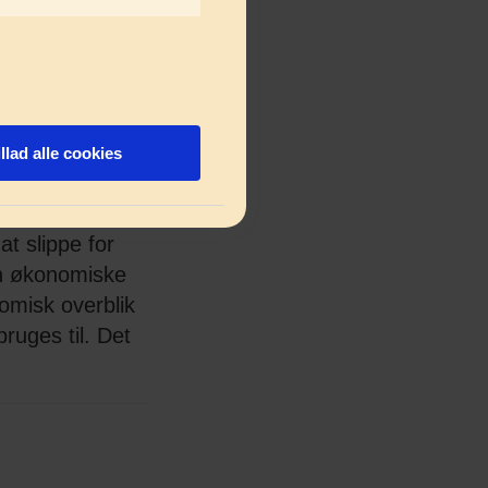
vigtig
r naturligvis
 alle sammen
 Så står man
længere sigt.
illad alle cookies
t slippe for
din økonomiske
omisk overblik
ruges til. Det