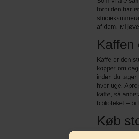
Som vi alle sa
fordi den har e
studiekammerat
af dem. Miljøvenl
Kaffen
Kaffe er den st
kopper om dage
inden du tager
hver uge. Aprop
kaffe, så anbe
biblioteket – bil
Køb sto
Den måske alle