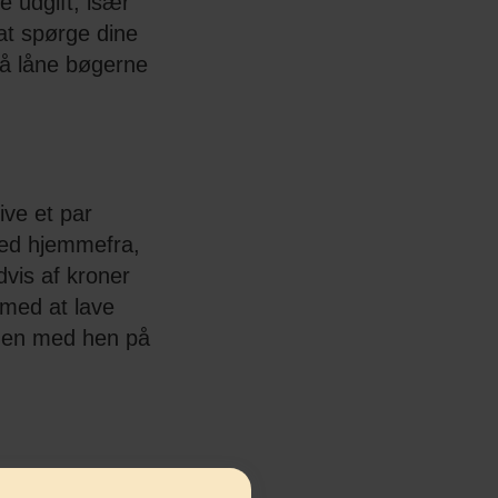
 udgift, især
 at spørge dine
må låne bøgerne
ive et par
med hjemmefra,
vis af kroner
 med at lave
 den med hen på
stort ind. Sæt