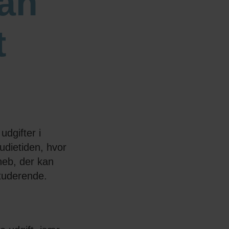
dan
t
udgifter i
udietiden, hvor
neb, der kan
studerende.