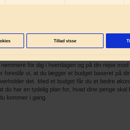
å sine regninger, og hvornår de skal betales, er en 
 at slippe for de der kedelige ekstraudgifter. Det e
 glemme at betale en faktura, og det er noget, vi
værre så har det ofte sin pris, og det koster dyrt.
 og/eller inkassogebyrer, der kan blive dyrere på 
okies
Tillad visse
T
 nemmere for dig i hverdagen og på din rejse mod a
er foreslår vi, at du lægger et budget baseret på 
overholder det. Med et budget får du et bedre økon
t du har en tydelig plan for, hvad dine penge skal b
t du kommer i gang.