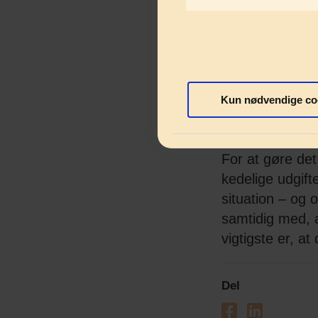
At holde styr p
forudsætning for
menneskeligt at
har prøvet. Des
der med rykker-
Kun nødvendige co
Budget
For at gøre det
kedelige udgift
situation – og 
samtidig med, a
vigtigste er, a
Del